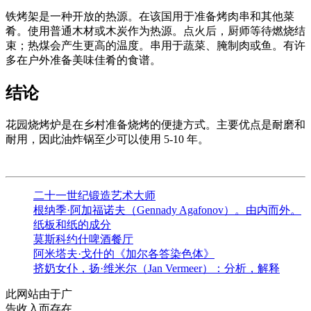
铁烤架是一种开放的热源。在该国用于准备烤肉串和其他菜
肴。使用普通木材或木炭作为热源。点火后，厨师等待燃烧结
束；热煤会产生更高的温度。串用于蔬菜、腌制肉或鱼。有许
多在户外准备美味佳肴的食谱。
结论
花园烧烤炉是在乡村准备烧烤的便捷方式。主要优点是耐磨和
耐用，因此油炸锅至少可以使用 5-10 年。
二十一世纪锻造艺术大师
根纳季·阿加福诺夫（Gennady Agafonov）。由内而外。
纸板和纸的成分
莫斯科约什啤酒餐厅
阿米塔夫·戈什的《加尔各答染色体》
挤奶女仆，扬·维米尔（Jan Vermeer）：分析，解释
此网站由于广
告收入而存在。