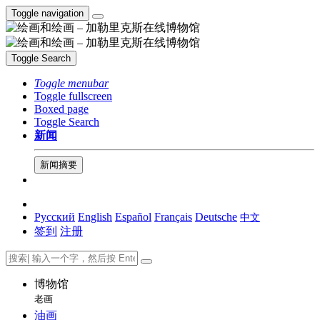
Toggle navigation
Toggle Search
Toggle menubar
Toggle fullscreen
Boxed page
Toggle Search
新闻
新闻摘要
Русский
English
Español
Français
Deutsche
中文
签到
注册
博物馆
老画
油画