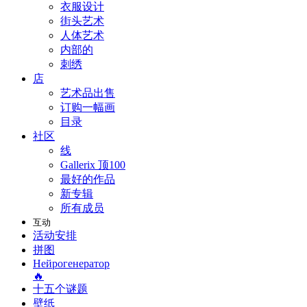
衣服设计
街头艺术
人体艺术
内部的
刺绣
店
艺术品出售
订购一幅画
目录
社区
线
Gallerix 顶100
最好的作品
新专辑
所有成员
互动
活动安排
拼图
Нейрогенератор
🔥
十五个谜题
壁纸