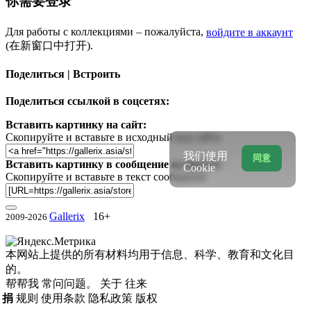
你需要登录
Для работы с коллекциями – пожалуйста,
войдите в аккаунт
(在新窗口中打开).
Поделиться | Встроить
Поделиться ссылкой в соцсетях:
Вставить картинку на сайт:
Скопируйте и вставьте в исходный код сайта
我们使用
同意
Вставить картинку в сообщение на форум:
Cookie
Скопируйте и вставьте в текст сообщения
Gallerix
16+
2009-2026
本网站上提供的所有材料均用于信息、科学、教育和文化目
的。
帮帮我
常问问题。
关于
往来
捐
规则
使用条款
隐私政策
版权