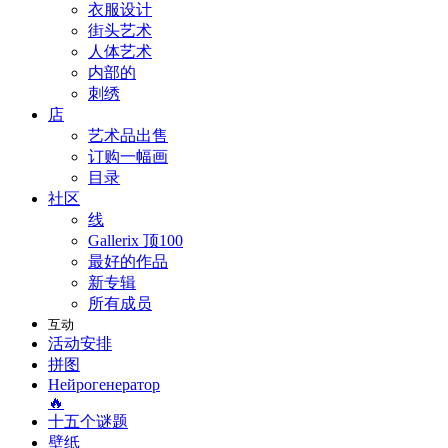
衣服设计
街头艺术
人体艺术
内部的
刺绣
店
艺术品出售
订购一幅画
目录
社区
线
Gallerix 顶100
最好的作品
新专辑
所有成员
互动
活动安排
拼图
Нейрогенератор
🔥
十五个谜题
壁纸