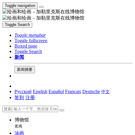
Toggle navigation
Toggle Search
Toggle menubar
Toggle fullscreen
Boxed page
Toggle Search
新闻
新闻摘要
Русский
English
Español
Français
Deutsche
中文
签到
注册
博物馆
老画
油画