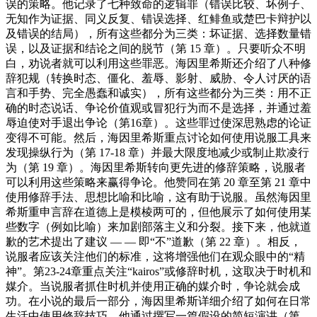
误的策略。他记录了七种致命的逻辑罪（错误比较、坏例子、
无知作为证据、同义反复、错误选择、红鲱鱼或楚巴卡辩护以
及错误的结局），所有这些都分为三类：坏证据、选择数量错
误，以及证据和结论之间的脱节（第 15 章）。只要听众不明
白，劝说者就可以利用这些罪恶。海因里希斯还介绍了八种修
辞犯规（转换时态、僵化、羞辱、影射、威胁、令人讨厌的语
言和手势、完全愚蠢和诚实），所有这些都分为三类：用不正
确的时态说话、争论价值观或冒犯行为而不是选择，并通过羞
辱迫使对手退出争论（第16章）。这些罪过使深思熟虑的论证
变得不可能。然后，海因里希斯重点讨论如何使用说服工具来
发现操纵行为（第 17-18 章）并最大限度地减少或制止欺凌行
为（第 19 章）。海因里希斯转向更先进的修辞策略，说服者
可以利用这些策略来赢得争论。他赞同在第 20 章至第 21 章中
使用修辞手法、思想比喻和比喻，这有助于说服。虽然海因里
希斯重申言辞在道德上是模棱两可的，但他展示了如何使用某
些数字（例如比喻）来加剧部落主义和分裂。接下来，他就道
歉的艺术提出了建议 — — 即“不”道歉（第 22 章）。相反，
说服者应该关注他们的标准，这将增强他们在观众眼中的“精
神”。第23-24章重点关注“kairos”或修辞时机，这取决于时机和
媒介。当说服者抓住时机并使用正确的媒介时，争论就会成
功。在小说的最后一部分，海因里希斯详细介绍了如何在日常
生活中使用修辞技巧。他通过撰写一篇假设的简短演讲（第