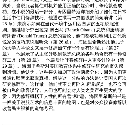
媒介。当说服者抓住时机并使用正确的媒介时，争论就会成
功。在小说的最后一部分，海因里希斯详细介绍了如何在日常
生活中使用修辞技巧。他通过撰写一篇假设的简短演讲（第
25 章）来演示如何在当代环境中运用西塞罗的五项说服准
则。他继续研究巴拉克·奥巴马 (Barack Obama) 总统和唐纳德·
特朗普 (Donald Trump) 总统的言论，他们都成功地利用古代演
说家的技巧来说服听众（第 26 章）。海因里希斯还用他儿子
的大学入学论文来展示修辞如何使写作更有说服力（第 27
章）。他展示了从主张升职到竞选总统的各种场合都有一种修
辞工具（第 28 章）。他最后呼吁将修辞纳入更多讨论中（第
29 章）。海因里希斯对美国教育体系中修辞学研究的丧失感
到遗憾。他认为，这种损失加剧了政治两极分化，因为人们更
难通过噪音来获取真相。解决这一分歧的办法是让美国人再次
研究修辞学。这样做，他们就不会再陷入逻辑谬误，也不会再
被自私的政客误导。人们也可能会对人类之美产生更大的欣
赏，因为修辞概括了人性的所有善“和”恶。海因里希斯的书是
一幅关于说服艺术的信息丰富的地图，也是对公众投资修辞以
改善民主福祉的道德号召。