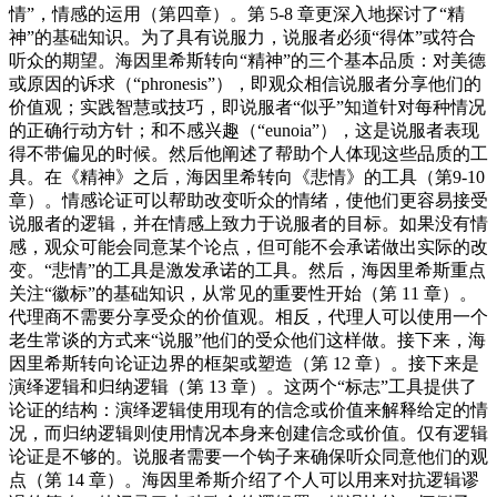
情”，情感的运用（第四章）。第 5-8 章更深入地探讨了“精
神”的基础知识。为了具有说服力，说服者必须“得体”或符合
听众的期望。海因里希斯转向“精神”的三个基本品质：对美德
或原因的诉求（“phronesis”），即观众相信说服者分享他们的
价值观；实践智慧或技巧，即说服者“似乎”知道针对每种情况
的正确行动方针；和不感兴趣（“eunoia”），这是说服者表现
得不带偏见的时候。然后他阐述了帮助个人体现这些品质的工
具。在《精神》之后，海因里希转向《悲情》的工具（第9-10
章）。情感论证可以帮助改变听众的情绪，使他们更容易接受
说服者的逻辑，并在情感上致力于说服者的目标。如果没有情
感，观众可能会同意某个论点，但可能不会承诺做出实际的改
变。“悲情”的工具是激发承诺的工具。然后，海因里希斯重点
关注“徽标”的基础知识，从常见的重要性开始（第 11 章）。
代理商不需要分享受众的价值观。相反，代理人可以使用一个
老生常谈的方式来“说服”他们的受众他们这样做。接下来，海
因里希斯转向论证边界的框架或塑造（第 12 章）。接下来是
演绎逻辑和归纳逻辑（第 13 章）。这两个“标志”工具提供了
论证的结构：演绎逻辑使用现有的信念或价值来解释给定的情
况，而归纳逻辑则使用情况本身来创建信念或价值。仅有逻辑
论证是不够的。说服者需要一个钩子来确保听众同意他们的观
点（第 14 章）。海因里希斯介绍了个人可以用来对抗逻辑谬