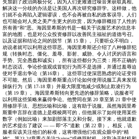
失加剧了政治两极分化，因为人们更难通过噪音来获取真相。
解决这一分歧的办法是让美国人再次研究修辞学。这样做，他
们就不会再陷入逻辑谬误，也不会再被自私的政客误导。人们
也可能会对人类之美产生更大的欣赏，因为修辞概括了人性的
所有善“和”恶。海因里希斯的书是一幅关于说服艺术的信息丰
富的地图，也是对公众投资修辞以改善民主福祉的道德号召。
以及证据和结论之间的脱节（第 15 章）。只要听众不明白，
劝说者就可以利用这些罪恶。海因里希斯还介绍了八种修辞犯
规（转换时态、僵化、羞辱、影射、威胁、令人讨厌的语言和
手势、完全愚蠢和诚实），所有这些都分为三类：用不正确的
时态说话、争论价值观或冒犯行为而不是选择，并通过羞辱迫
使对手退出争论（第16章）。这些罪过使深思熟虑的论证变得
不可能。然后，海因里希斯重点讨论如何使用说服工具来发现
操纵行为（第 17-18 章）并最大限度地减少或制止欺凌行为
（第 19 章）。海因里希斯转向更先进的修辞策略，说服者可
以利用这些策略来赢得争论。他赞同在第 20 章至第 21 章中使
用修辞手法、思想比喻和比喻，这有助于说服。虽然海因里希
斯重申言辞在道德上是模棱两可的，但他展示了如何使用某些
数字（例如比喻）来加剧部落主义和分裂。接下来，他就道歉
的艺术提出了建议 — — 即“不”道歉（第 22 章）。相反，说
服者应该关注他们的标准，这将增强他们在观众眼中的“精
神”。第23-24章重点关注“kairos”或修辞时机，这取决于时机和