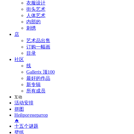
衣服设计
街头艺术
人体艺术
内部的
刺绣
店
艺术品出售
订购一幅画
目录
社区
线
Gallerix 顶100
最好的作品
新专辑
所有成员
互动
活动安排
拼图
Нейрогенератор
🔥
十五个谜题
壁纸