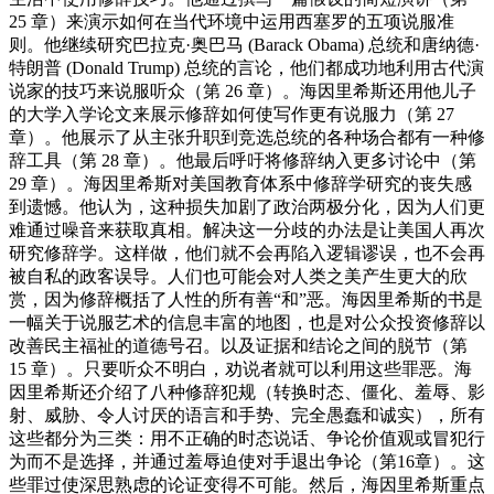
25 章）来演示如何在当代环境中运用西塞罗的五项说服准
则。他继续研究巴拉克·奥巴马 (Barack Obama) 总统和唐纳德·
特朗普 (Donald Trump) 总统的言论，他们都成功地利用古代演
说家的技巧来说服听众（第 26 章）。海因里希斯还用他儿子
的大学入学论文来展示修辞如何使写作更有说服力（第 27
章）。他展示了从主张升职到竞选总统的各种场合都有一种修
辞工具（第 28 章）。他最后呼吁将修辞纳入更多讨论中（第
29 章）。海因里希斯对美国教育体系中修辞学研究的丧失感
到遗憾。他认为，这种损失加剧了政治两极分化，因为人们更
难通过噪音来获取真相。解决这一分歧的办法是让美国人再次
研究修辞学。这样做，他们就不会再陷入逻辑谬误，也不会再
被自私的政客误导。人们也可能会对人类之美产生更大的欣
赏，因为修辞概括了人性的所有善“和”恶。海因里希斯的书是
一幅关于说服艺术的信息丰富的地图，也是对公众投资修辞以
改善民主福祉的道德号召。以及证据和结论之间的脱节（第
15 章）。只要听众不明白，劝说者就可以利用这些罪恶。海
因里希斯还介绍了八种修辞犯规（转换时态、僵化、羞辱、影
射、威胁、令人讨厌的语言和手势、完全愚蠢和诚实），所有
这些都分为三类：用不正确的时态说话、争论价值观或冒犯行
为而不是选择，并通过羞辱迫使对手退出争论（第16章）。这
些罪过使深思熟虑的论证变得不可能。然后，海因里希斯重点