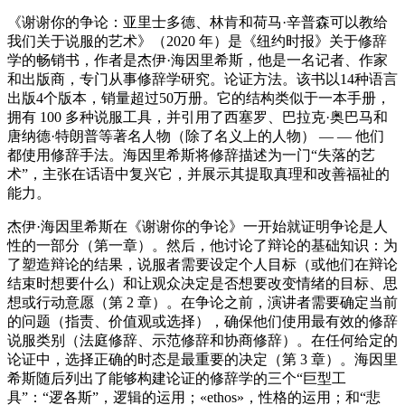
《谢谢你的争论：亚里士多德、林肯和荷马·辛普森可以教给
我们关于说服的艺术》（2020 年）是《纽约时报》关于修辞
学的畅销书，作者是杰伊·海因里希斯，他是一名记者、作家
和出版商，专门从事修辞学研究。论证方法。该书以14种语言
出版4个版本，销量超过50万册。它的结构类似于一本手册，
拥有 100 多种说服工具，并引用了西塞罗、巴拉克·奥巴马和
唐纳德·特朗普等著名人物（除了名义上的人物） — — 他们
都使用修辞手法。海因里希斯将修辞描述为一门“失落的艺
术”，主张在话语中复兴它，并展示其提取真理和改善福祉的
能力。
杰伊·海因里希斯在《谢谢你的争论》一开始就证明争论是人
性的一部分（第一章）。然后，他讨论了辩论的基础知识：为
了塑造辩论的结果，说服者需要设定个人目标（或他们在辩论
结束时想要什么）和让观众决定是否想要改变情绪的目标、思
想或行动意愿（第 2 章）。在争论之前，演讲者需要确定当前
的问题（指责、价值观或选择），确保他们使用最有效的修辞
说服类别（法庭修辞、示范修辞和协商修辞）。在任何给定的
论证中，选择正确的时态是最重要的决定（第 3 章）。海因里
希斯随后列出了能够构建论证的修辞学的三个“巨型工
具”：“逻各斯”，逻辑的运用；«ethos»，性格的运用；和“悲