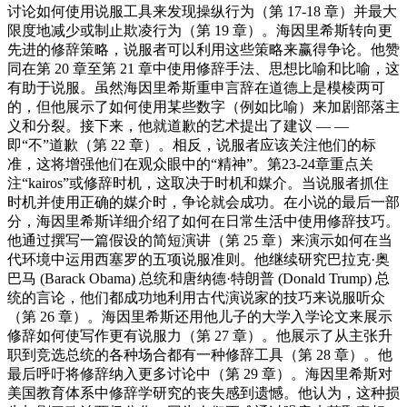
讨论如何使用说服工具来发现操纵行为（第 17-18 章）并最大
限度地减少或制止欺凌行为（第 19 章）。海因里希斯转向更
先进的修辞策略，说服者可以利用这些策略来赢得争论。他赞
同在第 20 章至第 21 章中使用修辞手法、思想比喻和比喻，这
有助于说服。虽然海因里希斯重申言辞在道德上是模棱两可
的，但他展示了如何使用某些数字（例如比喻）来加剧部落主
义和分裂。接下来，他就道歉的艺术提出了建议 — —
即“不”道歉（第 22 章）。相反，说服者应该关注他们的标
准，这将增强他们在观众眼中的“精神”。第23-24章重点关
注“kairos”或修辞时机，这取决于时机和媒介。当说服者抓住
时机并使用正确的媒介时，争论就会成功。在小说的最后一部
分，海因里希斯详细介绍了如何在日常生活中使用修辞技巧。
他通过撰写一篇假设的简短演讲（第 25 章）来演示如何在当
代环境中运用西塞罗的五项说服准则。他继续研究巴拉克·奥
巴马 (Barack Obama) 总统和唐纳德·特朗普 (Donald Trump) 总
统的言论，他们都成功地利用古代演说家的技巧来说服听众
（第 26 章）。海因里希斯还用他儿子的大学入学论文来展示
修辞如何使写作更有说服力（第 27 章）。他展示了从主张升
职到竞选总统的各种场合都有一种修辞工具（第 28 章）。他
最后呼吁将修辞纳入更多讨论中（第 29 章）。海因里希斯对
美国教育体系中修辞学研究的丧失感到遗憾。他认为，这种损