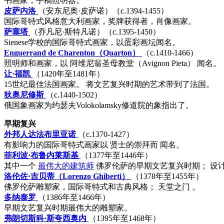
书画家，手稿照明器。
皮萨内洛
（安东尼奥·皮萨诺）（c.1394-1455）
国际哥特式风格意大利画家，奖牌获得者，肖像画家。
萨塞塔
（乔凡尼·斯特凡诺）（c.1395-1450）
Sienese学校的国际哥特式画家，以蛋彩画坛闻名。
Enguerrand de Charenton（Quarton）
（c.1410-1466）
照明师和画家，以
阿维尼翁圣母教堂（Avignon Pieta）
闻名。
让·福凯
（1420年至1481年）
15世纪最佳法国画家。 将文艺复兴时期的艺术带到了法国。
狄奥尼修斯
（c.1440-1502）
俄国象画家为约瑟夫Volokolamsky修道院的象指出了。
早期复兴
外邦人达法布里亚诺
（c.1370-1427）
有影响力的国际哥特式画家以
贤士的崇拜而
闻名。
菲利波·布鲁内莱斯基
（1377年至1446年）
其中一个
最伟大的建筑师
佛罗伦萨的早期文艺复兴时期； 设
洛伦佐·吉贝蒂（Lorenzo Ghiberti）
（1378年至1455年）
佛罗伦萨雕塑家，国际哥特式和古典风格；
天堂之门
。
多纳泰罗
（1386年至1466年）
早期文艺复兴时期最伟大的雕塑家。
弗朗切斯科·斯夸西奥内
（1395年至1468年）