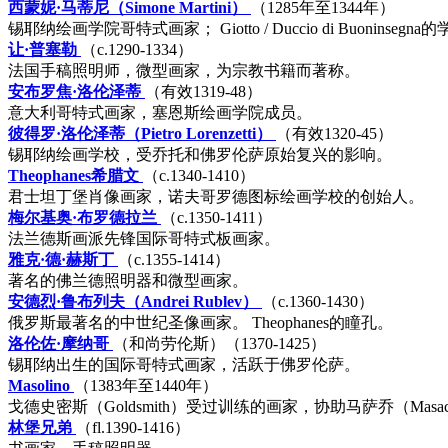
西蒙妮·马蒂尼（Simone Martini）
（1285年至1344年）
锡耶纳绘画学院哥特式画家； Giotto / Duccio di Buoninsegna
让·普塞勒
（c.1290-1334）
法国手稿照明师，微型画家，为宗教书籍而著称。
安布罗焦·洛伦泽蒂
（有效1319-48）
意大利哥特式画家，塞恩斯绘画学院成员。
彼得罗·洛伦泽蒂（Pietro Lorenzetti）
（有效1320-45）
锡耶纳绘画学校，受乔托和佛罗伦萨原始复兴的影响。
Theophanes希腊文
（c.1340-1410）
君士坦丁堡肖像画家，诺夫哥罗德图标绘画学校的创始人。
梅尔基奥·布罗德拉兰
（c.1350-1411）
法兰德斯画派先锋国际哥特式板画家。
雅克·德·赫斯丁
（c.1355-1414）
著名的佛兰德照明器和微型画家。
安德烈·鲁布列夫（Andrei Rublev）
（c.1360-1430）
俄罗斯最著名的中世纪圣像画家。 Theophanes的瞳孔。
洛伦佐·摩纳哥
（和尚劳伦斯）（1370-1425）
锡耶纳出生的国际哥特式画家，活跃于佛罗伦萨。
Masolino
（1383年至1440年）
戈德史密斯（Goldsmith）受过训练的画家，协助马萨乔（Mas
林堡兄弟
（fl.1390-1416）