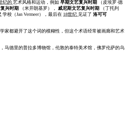
5世纪的
艺术风格和运动，例如
早期文艺复兴时期
（皮埃罗·德
艺复兴时期
（米开朗基罗），
威尼斯文艺复兴时期
（丁托列
义
学校（Jan Vermeer），最后在
18世纪
见证了
洛可可
史学家都避开了这个词的模糊性，但这个术语经常被画廊和艺术
，马德里的普拉多博物馆，伦敦的泰特美术馆，佛罗伦萨的乌