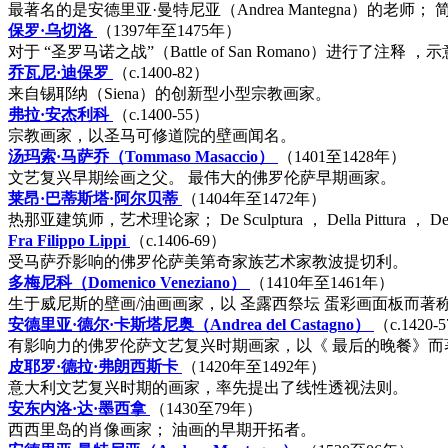
最著名的是安德里亚·曼特尼亚（Andrea Mantegna）的老师；
保罗·乌切洛
（1397年至1475年）
对于
“圣罗马诺之战”（Battle of San Romano）进行了注释
，示
乔瓦尼·迪保罗
（c.1400-82）
来自锡耶纳（Siena）的创新型小型宗教画家。
弗拉·安杰利科
（c.1400-55）
宗教画家，以圣马可修道院的壁画闻名。
汤玛索·马萨乔（Tommaso Masaccio）
（1401至1428年）
文艺复兴早期绘画之父。 最伟大的佛罗伦萨早期画家。
莱昂·巴蒂斯塔·阿尔贝蒂
（1404年至1472年）
热那亚建筑师，艺术理论家；
De Sculptura
，
Della Pittura
，
De
Fra Filippo Lippi
（c.1406-69）
受马萨乔影响的佛罗伦萨美第奇家族艺术家教波提切利。
多梅尼科（Domenico Veneziano）
（1410年至1461年）
生于威尼斯的壁画/油画画家，以
圣露西祭坛
蛋彩画面板而著
安德里亚·德尔·卡斯塔尼奥（Andrea del Castagno）
（c.1420-
有影响力的佛罗伦萨文艺复兴时期画家，以《
最后的晚餐》而
皮耶罗·德拉·弗朗西斯卡
（1420年至1492年）
意大利文艺复兴时期的画家，率先提出了线性透视法则。
安东内洛·达·墨西拿
（1430至79年）
西西里岛的肖像画家； 油画的早期开拓者。