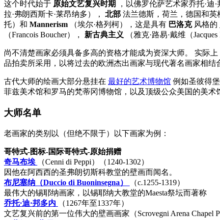
这个时代始于
原始文艺复兴时期
，以佛罗伦萨艺术家乔托·迪·邦多内（
拉·弗朗西斯卡·莱昂纳多），
北部
法兰德斯，荷兰，德国和英格兰（
托）和
Mannerism
（埃尔·格列柯），这是具有
巴洛克
风格的
（Francois Boucher），
新古典主义
（雅克·路易·戴维（Jacques L
尚不清楚画家必须具备多高的资格才能成为资深大师。 实际上
品拍卖所采用，以将过去的欧洲杰出画家与现代著名画家相结
古代大师的绘画大部分悬挂在
最好的艺术博物馆
例如圣彼得堡
菲兹美术馆和罗马的梵蒂冈博物馆，以及顶级公众美国的美术
大师名单
老画家的类别以（但绝不限于）以下画家为例：
哥特式-图标-国际哥特式-原始捐赠
奇马布埃
（Cenni di Peppi）（1240-1302）
因他在阿西西的圣弗朗切斯科教堂的壁画而闻名。
布尼塞纳（Duccio di Buoninsegna）
（c.1255-1319）
最伟大的锡耶纳画家，以锡耶纳大教堂的Maesta祭坛而著称
乔托·迪·邦多内
（1267年至1337年）
文艺复兴前的第一位伟大的壁画画家（Scrovegni Arena Chapel P