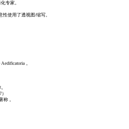
 简化专家。
意性使用了透视图/缩写。
 Aedificatoria
。
称。
57）
著称
。