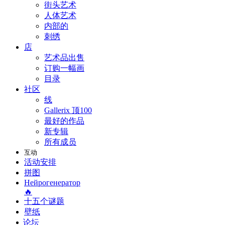
街头艺术
人体艺术
内部的
刺绣
店
艺术品出售
订购一幅画
目录
社区
线
Gallerix 顶100
最好的作品
新专辑
所有成员
互动
活动安排
拼图
Нейрогенератор
🔥
十五个谜题
壁纸
论坛