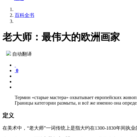
百科全书
老大师：最伟大的欧洲画家
自动翻译
0
Термин «старые мастера» охватывает европейских живопи
Границы категории размыты, и всё же именно она опреде
定义
在美术中，“老大师”一词传统上是指大约在1300-1830年间